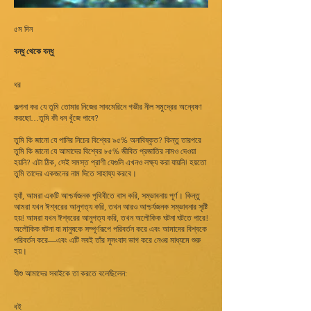
৫ম ‍দিন
বন্ধু থেকে বন্ধু
ধর
কল্পনা কর যে তুমি তোমার নিজের সাবমেরিনে গভীর নীল সমুদ্রের অন্বেষণ
করছো…তুমি কী ধন খুঁজে পাবে?
তুমি কি জানো যে পানির নিচের বিশ্বের ৯৫% অনাবিষ্কৃত? কিন্তু তারপরে
তুমি কি জানো যে আমাদের বিশ্বের ৮৫% জীবিত প্রজাতির নামও দেওয়া
হয়নি? এটা ঠিক, সেই সমস্ত প্রাণী যেগুলি এখনও লক্ষ্য করা যায়নি! হয়তো
তুমি তাদের একজনের নাম দিতে সাহায্য করবে।
হ্যাঁ, আমরা একটি আশ্চর্যজনক পৃথিবীতে বাস করি, সম্ভাবনায় পূর্ণ। কিন্তু
আমরা যখন ঈশ্বরের আনুগত্য করি, তখন আরও আশ্চর্যজনক সম্ভাবনার সৃষ্টি
হয়! আমরা যখন ঈশ্বরের আনুগত্য করি, তখন অলৌকিক ঘটনা ঘটতে পারে!
অলৌকিক ঘটনা যা মানুষকে সম্পূর্ণরূপে পরিবর্তন করে এবং আমাদের বিশ্বকে
পরিবর্তন করে—এবং এটি সবই তাঁর সুসংবাদ ভাগ করে নেওর মাধ্যমে শুরু
হয়।
যীশু আমাদের সবাইকে তা করতে বলেছিলেন:
বই