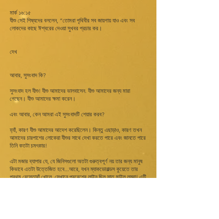
মার্ক ১৬:১৫
যীশু সেই শিষ্যদের বললেন, “তোমরা পৃথিবীর সব জায়গায় যাও এবং সব
লোকদের কাছে ঈশ্বরের দেওয়া সুখবর প্রচার কর।
দেখ
আবার, সুসংবাদ কি?
সুসংবাদ হল যীশু! যীশু আমাদের ভালবাসেন. যীশু আমাদের জন্য মারা
গেছেন। যীশু আমাদের ক্ষমা করেন।
এবং আবার, কেন আমরা এই সুসংবাদটি শেয়ার করব?
হ্যাঁ, কারণ যীশু আমাদের আদেশ করেছিলেন। কিন্তু এছাড়াও, কারণ তখন
আমাদের চারপাশের লোকেরা যীশুর সাথে দেখা করতে পারে এবং জানতে পারে
তিনি কতটা চমৎকার!
এটা মজার ব্যাপার যে, যে জিনিসগুলো অতটা গুরুত্বপূর্ণ নয় তার জন্য মানুষ
কিভাবে এতটা উত্তেজিত হবে...আরে, যখন ম্যাকডোনাল্ডস কুয়েতে তার
প্রথম রেস্তোরাঁ খোলে, সেখানে প্রবেশের লাইন ছিল সাত মাইল লম্বা! এটি
অনেক লোক একটি বার্গার পাওয়ার জন্য অপেক্ষা করছে - হ্যাঁ, একটি বার্গার!
কিন্তু আমাদের কাছে বার্গারের চেয়ে অনেক বেশি আশ্চর্যজনক কিছু আছে!
আমাদের যীশু আছে! আমাদের স্বর্গ আছে! আমরা বাস্তব জীবন আছে!
নেও