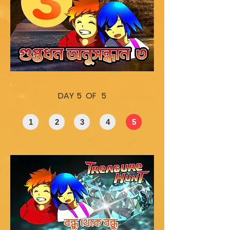
DAY 5 OF 5
1
2
3
4
5